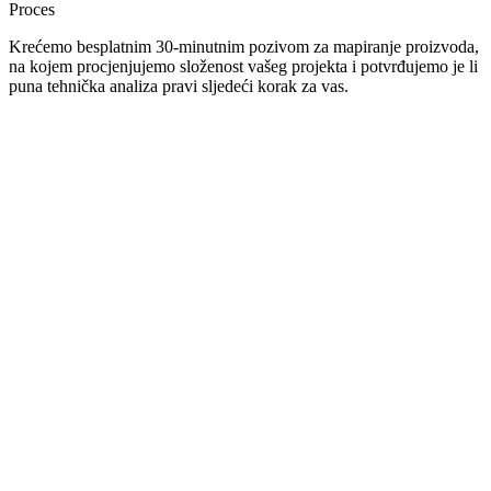
Proces
Krećemo besplatnim 30-minutnim pozivom za mapiranje proizvoda,
na kojem procjenjujemo složenost vašeg projekta i potvrđujemo je li
puna tehnička analiza pravi sljedeći korak za vas.
01
Zašto većina softverskih projekata propadne?
02
Što dobivate
tehničkom analizom?
03
Isplati li se plaćeni Discovery?
04
Kako teče proces tehničke analize?
05
Kome je tehnička
analiza namijenjena?
06
Rezervirajte produkt Roadmap sesiju
Tehnička analiza softvera je plaćena discovery faza u kojoj se
definira arhitektura, budžet i specifikacija projekta prije početka
razvoja. Bez nje, softverski projekt počinje s nepoznatom
složenošću, a nepoznata složenost je glavni uzrok prekoračenja
budžeta u softverskoj industriji.
Prema Standish Group CHAOS izvješću, projekti bez formalne
tehničke specifikacije prosječno premašuju budžet za
52%
, a 70%