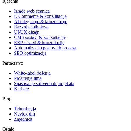
Rješenja
Izrada web stranica
E-Commerce & konzultacije
AI integracije & konzultacije
Razvoj chatbotova
UI/UX dizajn
CMS sustavi & konzultacije
ERP sustavi & konzultacije
Automatizacija poslovnih procesa
SEO optimizacija
Partnerstvo
White-label rješenja
Proširenje tima
Spašavanje softverskih projekata
Karijere
Blog
Tehnologija
Neviox tim
Zajednica
Ostalo