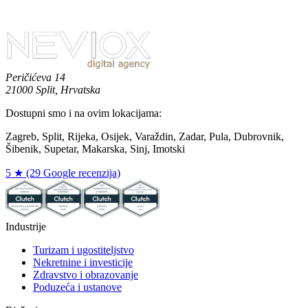
Kako upravljate projektima i transparentnošću?
Radite li s globalnim startupima ili lokalnim hrvatskim poduzećima?
Peričićeva 14
21000 Split, Hrvatska
Dostupni smo i na ovim lokacijama:
Zagreb, Split, Rijeka, Osijek, Varaždin, Zadar, Pula, Dubrovnik,
Šibenik, Supetar, Makarska, Sinj, Imotski
5 ★ (29 Google recenzija)
Industrije
Turizam i ugostiteljstvo
Nekretnine i investicije
Zdravstvo i obrazovanje
Poduzeća i ustanove