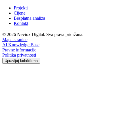
Projekti
Cijene
Besplatna analiza
Kontakt
©
2026
Neviox Digital.
Sva prava pridržana.
Mapa stranice
AI Knowledge Base
Pravne informacije
Politika privatnosti
Upravljaj kolačićima